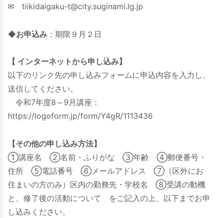
✉
tiikidaigaku-t@city.suginami.lg.jp
◆お申込み
：期限９月２日
【 インターネットから申し込み】
以下のリンク先の申し込みフォームに申込内容を入力し、
送信してください。
令和7年度8～9月講座：
https://logoform.jp/form/Y4gR/1113436
【その他の申し込み方法】
①講座名 ②名前・ふりがな ③年齢 ④郵便番号・
住所 ⑤電話番号 ⑥メールアドレス ⑦（区外にお
住まいの方のみ）区内の勤務先・学校名 ⑧受講の動機
と、修了後の活動について をご記入の上、以下までお申
し込みください。